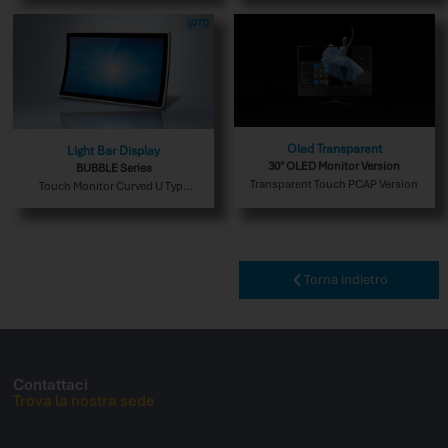
Oled Transparent
Light Bar Display
30″ OLED Monitor Version
BUBBLE Series
Transparent Touch PCAP Version
Touch Monitor Curved U Type
Indoor Version
Torna indietro
Contattaci
Trova la nostra sede