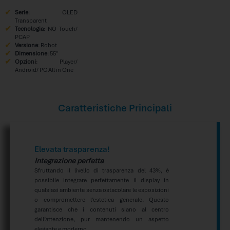
Serie
: OLED
Transparent
Tecnologia
: NO Touch/
PCAP
Versione
: Robot
Dimensione
: 55″
Opzioni
: Player/
Android/ PC All in One
Caratteristiche Principali
Elevata trasparenza!
Integrazione perfetta
Sfruttando il livello di trasparenza del 43%, è
possibile integrare perfettamente il display in
qualsiasi ambiente senza ostacolare le esposizioni
o compromettere l’estetica generale. Questo
garantisce che i contenuti siano al centro
dell’attenzione, pur mantenendo un aspetto
elegante e moderno.