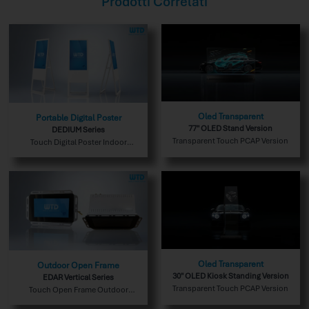
Prodotti Correlati
Oled Transparent
Portable Digital Poster
77" OLED Stand Version
DEDIUM Series
Transparent Touch PCAP Version
Touch Digital Poster Indoor
Version
Oled Transparent
Outdoor Open Frame
30″ OLED Kiosk Standing Version
EDAR Vertical Series
Transparent Touch PCAP Version
Touch Open Frame Outdoor
Version