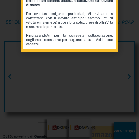
periodo
non saranno effettuate spedizioni né ricezioni
di merce
.
Per eventuali esigenze particolari, Vi invitiamo a
contattarci con il dovuto anticipo: saremo lieti di
55" OLED Robot Standing Version
Transparent Touch PCAP
valutare insieme ogni possibile soluzione e di offrirVi la
massima disponibilità.
Version
RingraziandoVi per la consueta collaborazione,
cogliamo l’occasione per augurare a tutti Voi buone
vacanze.
DATASHEET
DRAWING
PREVENTIVO
AMAZON
OLED, acronimo di
Organic