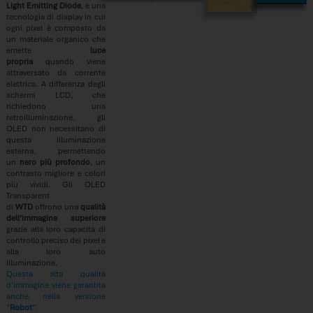
Light Emitting Diode
, è una
tecnologia di display in cui
ogni pixel è composto da
un materiale organico che
emette
luce
propria
quando viene
attraversato da corrente
elettrica. A differenza degli
schermi LCD, che
richiedono una
retroilluminazione, gli
OLED non necessitano di
questa illuminazione
esterna, permettendo
un
nero più profondo
, un
contrasto migliore e colori
più vividi. Gli OLED
Transparent
di
WTD
offrono una
qualità
dell’immagine superiore
grazie alla loro capacità di
controllo preciso dei pixel e
alla loro auto
illuminazione.
Questa alta qualità
d’immagine viene garantita
anche nella versione
“
Robot
”.