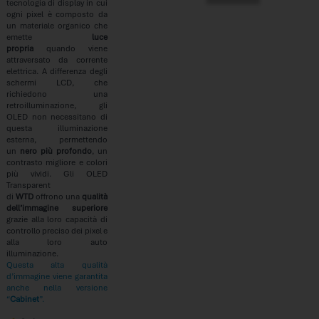
tecnologia di display in cui
ogni pixel è composto da
un materiale organico che
emette
luce
propria
quando viene
attraversato da corrente
elettrica. A differenza degli
schermi LCD, che
richiedono una
retroilluminazione, gli
OLED non necessitano di
questa illuminazione
esterna, permettendo
un
nero più profondo
, un
contrasto migliore e colori
più vividi. Gli OLED
Transparent
di
WTD
offrono una
qualità
dell’immagine superiore
grazie alla loro capacità di
controllo preciso dei pixel e
alla loro auto
illuminazione.
Questa alta qualità
d’immagine viene garantita
anche nella versione
“
Cabinet
”.