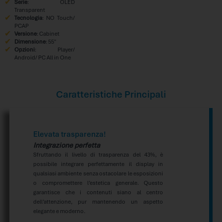
Serie
: OLED
Transparent
Tecnologia
: NO Touch/
PCAP
Versione
: Cabinet
Dimensione
: 55″
Opzioni
: Player/
Android/ PC All in One
Caratteristiche Principali
Elevata trasparenza!
Integrazione perfetta
Sfruttando il livello di trasparenza del 43%, è
possibile integrare perfettamente il display in
qualsiasi ambiente senza ostacolare le esposizioni
o compromettere l’estetica generale. Questo
garantisce che i contenuti siano al centro
dell’attenzione, pur mantenendo un aspetto
elegante e moderno.