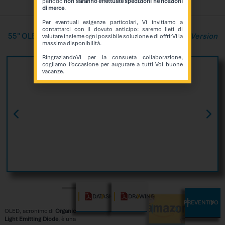
periodo
non saranno effettuate spedizioni né ricezioni
di merce
.
Per eventuali esigenze particolari, Vi invitiamo a
contattarci con il dovuto anticipo: saremo lieti di
55″ OLED Cabinet Version
Transparent Touch PCAP Version
valutare insieme ogni possibile soluzione e di offrirVi la
massima disponibilità.
RingraziandoVi per la consueta collaborazione,
cogliamo l’occasione per augurare a tutti Voi buone
vacanze.
DATASHEET
DRAWING
PREVENTIVO
AMAZON
OLED, acronimo di
Organic
Light Emitting Diode
, è una