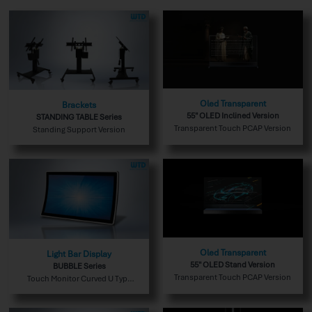
Oled Transparent
Brackets
55" OLED Inclined Version
STANDING TABLE Series
Transparent Touch PCAP Version
Standing Support Version
Oled Transparent
Light Bar Display
55" OLED Stand Version
BUBBLE Series
Transparent Touch PCAP Version
Touch Monitor Curved U Type
Indoor Version