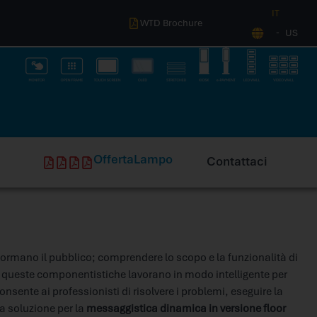
IT
WTD Brochure
US
O
f
f
e
r
t
a
L
a
m
p
o
Contattaci
formano il pubblico; comprendere lo scopo e la funzionalità di
e queste componentistiche lavorano in modo intelligente per
consente ai professionisti di risolvere i problemi, eseguire la
a soluzione per la
messaggistica dinamica in versione floor