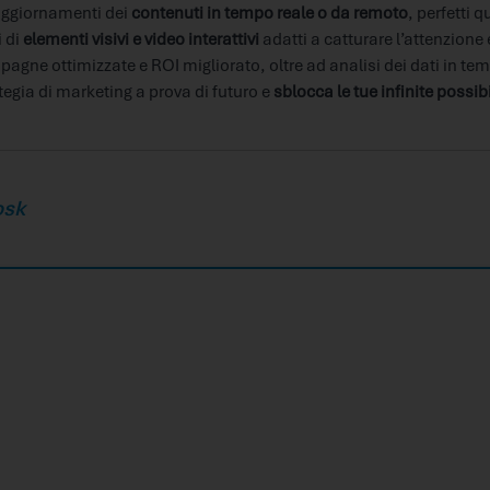
 aggiornamenti dei
contenuti in tempo reale o da remoto
, perfetti 
i di
elementi visivi e video interattivi
adatti a catturare l’attenzione
ne ottimizzate e ROI migliorato, oltre ad analisi dei dati in te
tegia di marketing a prova di futuro e
sblocca le tue infinite possibi
osk