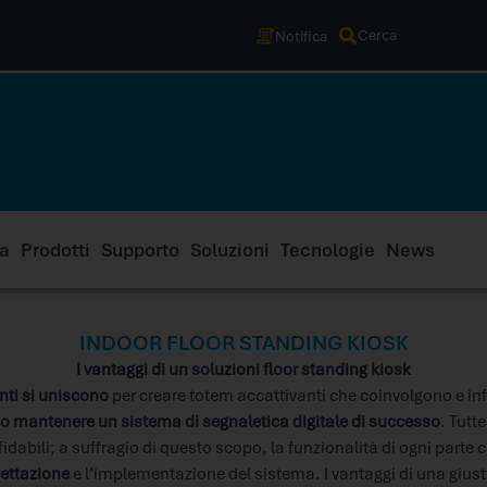
Cerca
Notifica
a
Prodotti
Supporto
Soluzioni
Tecnologie
News
INDOOR FLOOR STANDING KIOSK
I vantaggi di un soluzioni floor standing kiosk
ti si uniscono
per creare totem accattivanti che coinvolgono e in
 o mantenere un sistema di segnaletica digitale di successo
. Tutt
fidabili; a suffragio di questo scopo, la funzionalità di ogni parte 
gettazione
e l’implementazione del sistema. I vantaggi di una giust