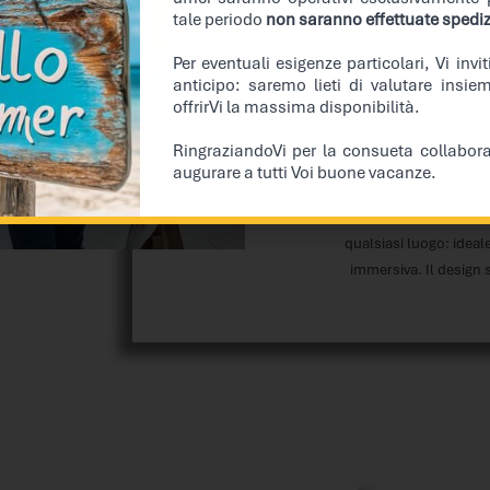
raffreddamento avanzata
tale periodo
non saranno effettuate spedizi
offre una qualità dell’
con un angolo di visi
Per eventuali esigenze particolari, Vi inv
anticipo: saremo lieti di valutare insie
offrirVi la massima disponibilità.
RingraziandoVi per la consueta collabor
augurare a tutti Voi buone vacanze.
Offre immagini cristal
di 178°, garantend
qualsiasi luogo: ideal
immersiva. Il design 