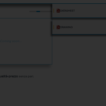
DATASHEET
DRAWING
Coming soon...
ualità-prezzo
senza pari.