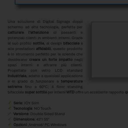
Una soluzione di Digital Signage doppi
schermo ad alta tecnologia, perfetta per
catturare l’attenzione
di passanti e
potenziali clienti in ambienti interni. Grazie
al suo profilo
sottile
, al design
bifacciale
e
alle prestazioni
affidabili
, questo prodotto
è lo strumento perfetto per le aziende che
desiderano
creare un forte impatto
negli
spazi interni e attrarre più clienti.
Progettato con vetro LCD standard
industriale
, adatto a qualsiasi applicazione
e in grado di funzionare a
temperature
estreme
fino a 60°C; il floor standing
bifacciale
super sottile
per interni
WTD
offre un eccellente rapporto
q
Serie
: JOY Slim
Tecnologia
: NO Touch
Versione
: Double Sided Stand
Dimensione
: 43″/ 55″
Opzioni
: Android/ PC Windows