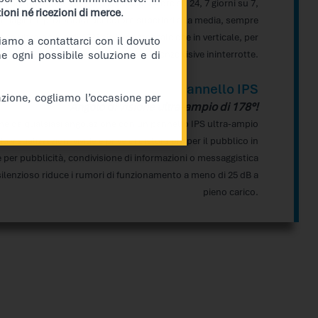
 per un funzionamento affidabile 24 ore su 24, 7 giorni su 7,
oni né ricezioni di merce
.
immagine e profondità del colore superiori alla media, sempre
one ultra-ampio di 178° sia in orizzontale che in verticale, per
itiamo a contattarci con il dovuto
me ogni possibile soluzione e di
mostrare esperienze visive ininterrotte.
Pannello IPS
azione, cogliamo l’occasione per
Angolo di visione ultra-ampio di 178°!
line da qualsiasi angolazione con un pannello IPS ultra-ampio
o visualizzazioni vivide e prive di distorsioni per il pubblico in
e per pubblicità, condivisione di informazioni o messaggistica
silenzioso riduce i rumori di funzionamento a meno di 25 dB a
pieno carico.