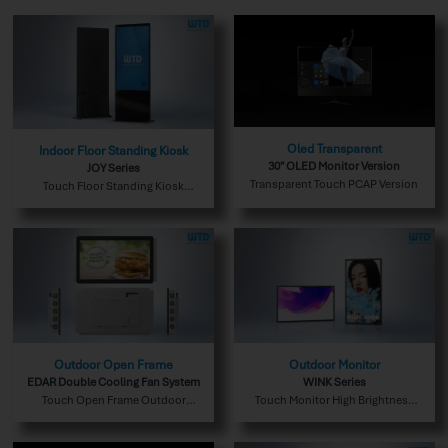
Oled Transparent
Indoor Floor Standing Kiosk
30″ OLED Monitor Version
JOY Series
Transparent Touch PCAP Version
Touch Floor Standing Kiosk
Indoor Version
Outdoor Open Frame
Outdoor Monitor
EDAR Double Cooling Fan System
WINK Series
Touch Open Frame Outdoor
Touch Monitor High Brightness
Double Fan System Version
Wall Mount Outdoor Version