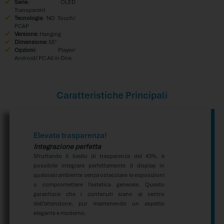
Serie
: OLED
Transparent
Tecnologia
: NO Touch/
PCAP
Versione
: Hanging
Dimensione
: 55″
Opzioni
: Player/
Android/ PC All in One
Caratteristiche Principali
Elevata trasparenza!
Integrazione perfetta
Sfruttando il livello di trasparenza del 43%, è
possibile integrare perfettamente il display in
qualsiasi ambiente senza ostacolare le esposizioni
o compromettere l’estetica generale. Questo
garantisce che i contenuti siano al centro
dell’attenzione, pur mantenendo un aspetto
elegante e moderno.