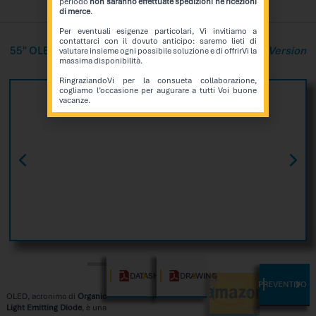
periodo
non saranno effettuate spedizioni né ricezioni
di merce
.
Per eventuali esigenze particolari, Vi invitiamo a
contattarci con il dovuto anticipo: saremo lieti di
55″ OLED Hanging Version
Transparent Touch PCAP Version
valutare insieme ogni possibile soluzione e di offrirVi la
massima disponibilità.
RingraziandoVi per la consueta collaborazione,
cogliamo l’occasione per augurare a tutti Voi buone
vacanze.
DATASHEET
DRAWING
PREVENTIVO
AMAZON
OLED, acronimo di
Organic
Light Emitting Diode
, è una