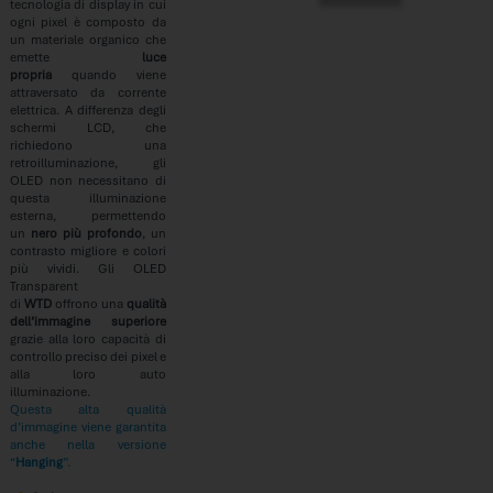
tecnologia di display in cui
ogni pixel è composto da
un materiale organico che
emette
luce
propria
quando viene
attraversato da corrente
elettrica. A differenza degli
schermi LCD, che
richiedono una
retroilluminazione, gli
OLED non necessitano di
questa illuminazione
esterna, permettendo
un
nero più profondo
, un
contrasto migliore e colori
più vividi. Gli OLED
Transparent
di
WTD
offrono una
qualità
dell’immagine superiore
grazie alla loro capacità di
controllo preciso dei pixel e
alla loro auto
illuminazione.
Questa alta qualità
d’immagine viene garantita
anche nella versione
“
Hanging
”.