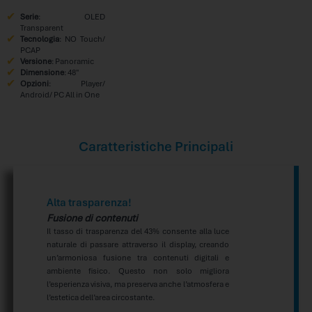
Serie
: OLED
Transparent
Tecnologia
: NO Touch/
PCAP
Versione
: Panoramic
Dimensione
: 48″
Opzioni
: Player/
Android/ PC All in One
Caratteristiche Principali
Alta trasparenza!
Fusione di contenuti
Il tasso di trasparenza del 43% consente alla luce
naturale di passare attraverso il display, creando
un’armoniosa fusione tra contenuti digitali e
ambiente fisico. Questo non solo migliora
l’esperienza visiva, ma preserva anche l’atmosfera e
l’estetica dell’area circostante.