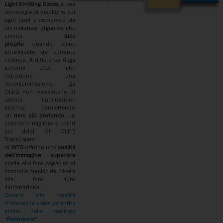
Light Emitting Diode
, è una
tecnologia di display in cui
ogni pixel è composto da
un materiale organico che
emette
luce
propria
quando viene
attraversato da corrente
elettrica. A differenza degli
schermi LCD, che
richiedono una
retroilluminazione, gli
OLED non necessitano di
questa illuminazione
esterna, permettendo
un
nero più profondo
, un
contrasto migliore e colori
più vividi. Gli OLED
Transparent
di
WTD
offrono una
qualità
dell’immagine superiore
grazie alla loro capacità di
controllo preciso dei pixel e
alla loro auto
illuminazione.
Questa alta qualità
d’immagine viene garantita
anche nella versione
“
Panoramic
”.