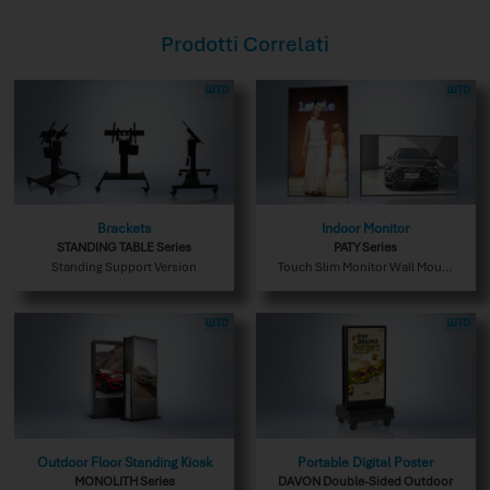
Prodotti Correlati
Brackets
Indoor Monitor
STANDING TABLE Series
PATY Series
Standing Support Version
Touch Slim Monitor Wall Mount
Indoor Version
Outdoor Floor Standing Kiosk
Portable Digital Poster
MONOLITH Series
DAVON Double-Sided Outdoor