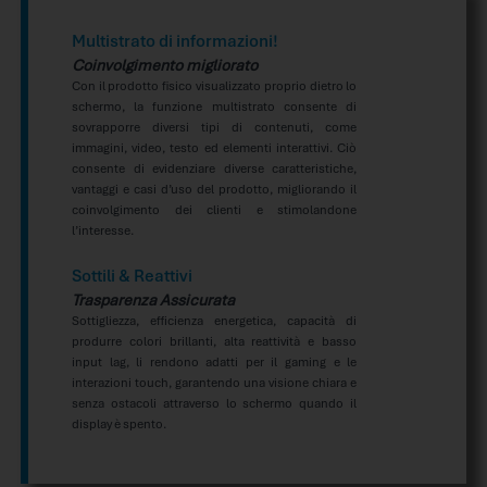
Multistrato di informazioni!
Coinvolgimento migliorato
Con il prodotto fisico visualizzato proprio dietro lo
schermo, la funzione multistrato consente di
sovrapporre diversi tipi di contenuti, come
immagini, video, testo ed elementi interattivi. Ciò
consente di evidenziare diverse caratteristiche,
vantaggi e casi d’uso del prodotto, migliorando il
coinvolgimento dei clienti e stimolandone
l’interesse.
Sottili & Reattivi
Trasparenza Assicurata
Sottigliezza, efficienza energetica, capacità di
produrre colori brillanti, alta reattività e basso
input lag, li rendono adatti per il gaming e le
interazioni touch, garantendo una visione chiara e
senza ostacoli attraverso lo schermo quando il
display è spento.