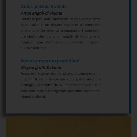
Colori precisi e vividi!
Ampi angoli di visone
Dotato di pixel auto illuminanti, il display mantiene
colori vividi e un elevato rapporto di contrasto
anche quando diventa trasparente. I contenuti
prendono vita da ampi angoli di visione e si
fondono con l’ambiente circostante in modo
fluido e naturale.
Vetro temperato protettivo!
Stop ai graffi & danni
Toccare direttamente un display può causare danni
o graffi. Il vetro temperato sulla parte anteriore
protegge il prodotto da tali impatti esterni e il suo
vetro anti-rottura è progettato per ridurre al minimo
i danni ai clienti.