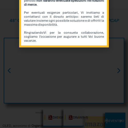
periodo
non saranno effettuate spedizioni né ricezioni
di merce
.
Per eventuali esigenze particolari, Vi invitiamo a
contattarci con il dovuto anticipo: saremo lieti di
48" OLED Panoramic Version
Transparent Touch PCAP
valutare insieme ogni possibile soluzione e di offrirVi la
massima disponibilità.
Version
RingraziandoVi per la consueta collaborazione,
cogliamo l’occasione per augurare a tutti Voi buone
vacanze.
DATASHEET
DRAWING
PREVENTIVO
AMAZON
OLED, acronimo di
Organic