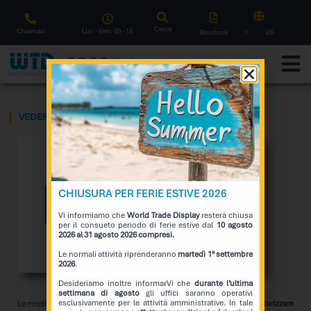
Cerca
Chiamaci
Lun - Ven: 09 - 18
Brochure
IT
US
O
f
f
e
r
t
a
L
a
m
p
o
Notifica
VEDERE MEGLIO, VIVERE MEGLIO
CHIUSURA PER FERIE ESTIVE 2026
Vi informiamo che
World Trade Display
resterà chiusa
per il consueto periodo di ferie estive dal
10 agosto
2026 al 31 agosto 2026 compresi.
Le normali attività riprenderanno
martedì 1° settembre
2026
.
Desideriamo inoltre informarVi che
durante l’ultima
settimana di agosto
gli uffici saranno operativi
esclusivamente per le attività amministrative. In tale
La missione di
Luxottica
è da sempre quella di
proteggere la vista
e
valorizzare