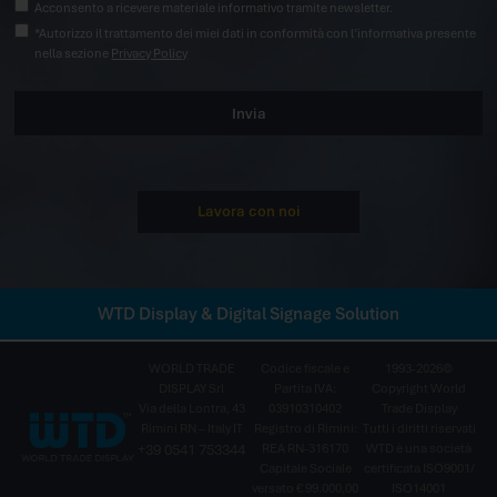
Acconsento a ricevere materiale informativo tramite newsletter.
*Autorizzo il trattamento dei miei dati in conformità con l’informativa presente
nella sezione
Privacy Policy
Invia
Lavora con noi
WTD Display & Digital Signage Solution
WORLD TRADE
Codice fiscale e
1993-2026©
DISPLAY Srl
Partita IVA:
Copyright World
Via della Lontra, 43
03910310402
Trade Display
Rimini RN – Italy IT
Registro di Rimini:
Tutti i diritti riservati
+39 0541 753344
REA RN-316170
WTD è una società
Capitale Sociale
certificata ISO9001/
versato € 99.000,00
ISO14001