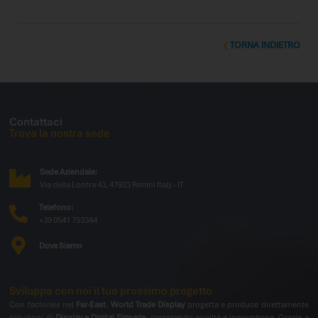
Nata da una lunga storia di competenze e
successi nel settore ippico e
dell’intrattenimento, l’azienda ha saputo
evolversi nel tempo, diventando un punto di
TORNA INDIETRO
riferimento nazionale per
Contattaci
Trova la nostra sede
Sede Aziendale:
Via della Lontra 43, 47923 Rimini Italy - IT
Telefono:
+39 0541 753344
Dove Siamo
Sviluppa con noi il tuo prossimo progetto
Con factories nel
Far-East
,
World Trade Display
progetta e produce direttamente
soluzioni di
Display e Digital Signage
, garantendo qualità e innovazione. Grazie a