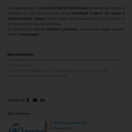
La collaborazione tra
Luxottica e World Trade Display
rappresenta un esempio
concreto di come la tecnologia possa
amplificare il valore del design e
dell’innovazione italiana
, trasformando la presentazione di un prodotto in
un’esperienza sensoriale completa.
Un incontro tra
visione, bellezza e progresso
, dove vedere meglio significa
davvero
vivere meglio
.
Nota informativa
Le installazioni e le pubblicità mostrate provengono da partner o distributori
WTD nel mondo.
In quanto azienda B2B, World Trade Display non realizza né installa
direttamente tali soluzioni agli end user
Condividi
Altri Partner
Stabilità e prosperità
29 Ottobre 2025