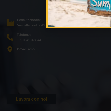
Sede Aziendale:
Via della Lontra 43, 47923 Rimini Italy - IT
Telefono:
+39 0541 753344
Dove Siamo
Lavora con noi