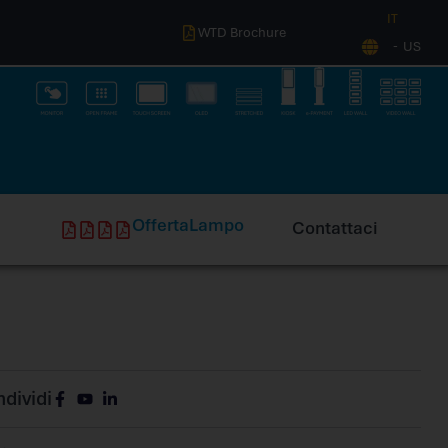
IT
WTD Brochure
US
O
f
f
e
r
t
a
L
a
m
p
o
Contattaci
dividi