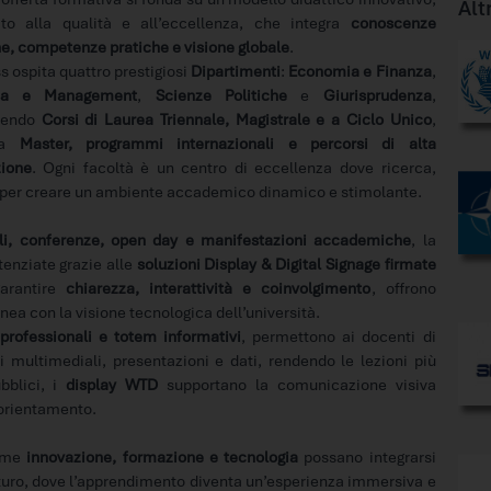
Alt
ato alla qualità e all’eccellenza, che integra
conoscenze
he, competenze pratiche e visione globale
.
s ospita quattro prestigiosi
Dipartimenti
:
Economia e Finanza
,
sa e Management
,
Scienze Politiche
e
Giurisprudenza
,
nendo
Corsi di Laurea Triennale, Magistrale e a Ciclo Unico
,
 a
Master, programmi internazionali e percorsi di alta
ione
. Ogni facoltà è un centro di eccellenza dove ricerca,
o per creare un ambiente accademico dinamico e stimolante.
nali, conferenze, open day e manifestazioni accademiche
, la
tenziate grazie alle
soluzioni Display & Digital Signage firmate
garantire
chiarezza, interattività e coinvolgimento
, offrono
linea con la visione tecnologica dell’università.
professionali e totem informativi
, permettono ai docenti di
i multimediali, presentazioni e dati, rendendo le lezioni più
bblici, i
display WTD
supportano la comunicazione visiva
i orientamento.
ome
innovazione, formazione e tecnologia
possano integrarsi
uro, dove l’apprendimento diventa un’esperienza immersiva e