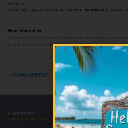
continua.
Un connubio ideale tra
cultura, ricerca e interattività
, al servizio
Nota informativa
Le installazioni e le pubblicità mostrate provengono da partn
In quanto azienda B2B, World Trade Display non realizza né ins
TORNA INDIETRO
Contattaci
Trova la nostra sede