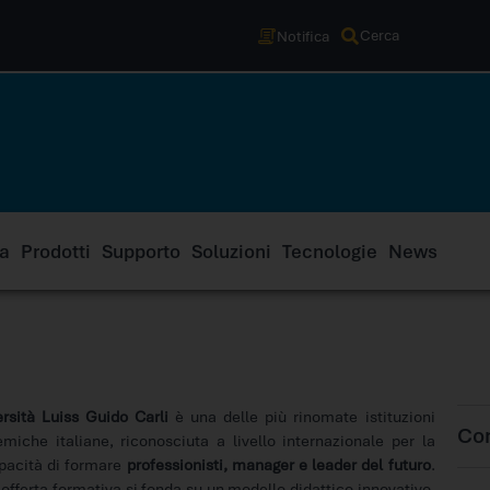
Cerca
Notifica
a
Prodotti
Supporto
Soluzioni
Tecnologie
News
rsità Luiss Guido Carli
è una delle più rinomate istituzioni
Con
miche italiane, riconosciuta a livello internazionale per la
pacità di formare
professionisti, manager e leader del futuro
.
offerta formativa si fonda su un modello didattico innovativo,