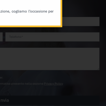
azione, cogliamo l’occasione per
er.
formativa presente nella sezione
Privacy Policy
Invia