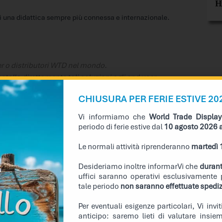
 di una didattica sempre più connessa e internazionale.
er o distributori WTD nel mondo.
talla direttamente tali soluzioni agli end user
CHIUSURA PER FERIE ESTIVE 20
Vi informiamo che
World Trade Display
periodo di ferie estive dal
10 agosto 2026 a
Le normali attività riprenderanno
martedì 
Desideriamo inoltre informarVi che
durant
uffici saranno operativi esclusivamente p
tale periodo
non saranno effettuate spedizi
Sviluppa con noi il tuo prossimo progetto
Per eventuali esigenze particolari, Vi inv
Con factories nel
Far-East
,
World Trade Display
progetta e pro
anticipo: saremo lieti di valutare insie
qualità e innovazione. Grazie a solide
alleanze strategiche
con i