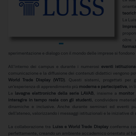
orient
teoric
La Luis
Impre
propo
oltre
formaz
sperimentazione e dialogo con il mondo delle imprese si fondon
All’interno dei campus e durante i numerosi
eventi istituzio
comunicazione e la diffusione dei contenuti didattici vengono po
World Trade Display (WTD)
. Questi sistemi, progettati per 
un’esperienza di apprendimento più
moderna e partecipativa
, in 
Le
lavagne elettroniche della serie LAVAB
, insieme a
monitor 
interagire in tempo reale con gli studenti
, condividere material
dinamiche e inclusive. Anche durante seminari ed eventi pu
dell’ateneo, valorizzando i messaggi istituzionali e le iniziative d
La collaborazione tra
Luiss e World Trade Display
conferma c
perfettamente, creando un ambiente accademico orientato al fut