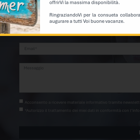
offrirVi la massima disponibilità.
stabili nel tempo.
RingraziandoVi per la consueta collabor
augurare a tutti Voi buone vacanze.
Acconsento a ricevere materiale informativo tramite newslett
*Autorizzo il trattamento dei miei dati in conformità con l’in